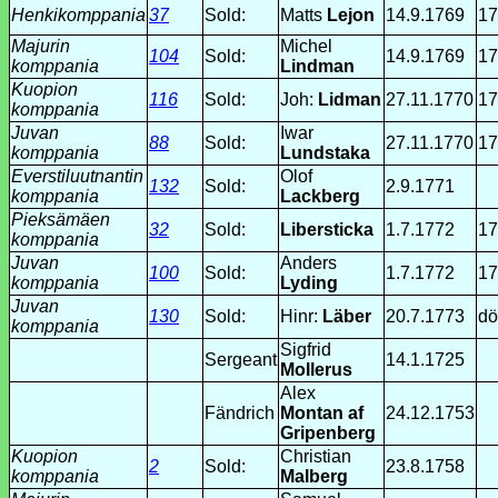
Henkikomppania
37
Sold:
Matts
Lejon
14.9.1769
17
Majurin
Michel
104
Sold:
14.9.1769
17
komppania
Lindman
Kuopion
116
Sold:
Joh:
Lidman
27.11.1770
17
komppania
Juvan
Iwar
88
Sold:
27.11.1770
17
komppania
Lundstaka
Everstiluutnantin
Olof
132
Sold:
2.9.1771
komppania
Lackberg
Pieksämäen
32
Sold:
Libersticka
1.7.1772
17
komppania
Juvan
Anders
100
Sold:
1.7.1772
17
komppania
Lyding
Juvan
130
Sold:
Hinr:
Läber
20.7.1773
dö
komppania
Sigfrid
Sergeant
14.1.1725
Mollerus
Alex
Fändrich
Montan af
24.12.1753
Gripenberg
Kuopion
Christian
2
Sold:
23.8.1758
komppania
Malberg