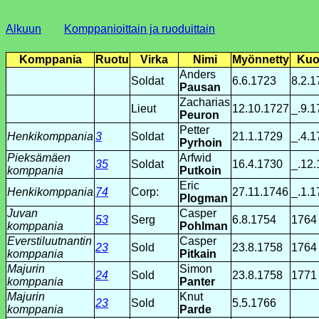
Alkuun
Komppanioittain ja ruoduittain
Komppania
Ruotu
Virka
Nimi
Myönnetty
Kuo
Anders
Soldat
6.6.1723
8.2.1
Pausan
Zacharias
Lieut
12.10.1727
_.9.1
Peuron
Petter
Henkikomppania
3
Soldat
21.1.1729
_.4.1
Pyrhoin
Pieksämäen
Arfwid
35
Soldat
16.4.1730
_.12
komppania
Putkoin
Eric
Henkikomppania
74
Corp:
27.11.1746
_.1.1
Plogman
Juvan
Casper
53
Serg
6.8.1754
1764
komppania
Pohlman
Everstiluutnantin
Casper
23
Sold
23.8.1758
1764
komppania
Pitkain
Majurin
Simon
24
Sold
23.8.1758
1771
komppania
Panter
Majurin
Knut
23
Sold
5.5.1766
komppania
Parde