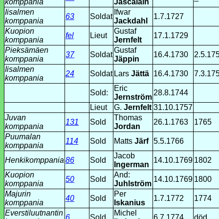
komppania
Jascalain
Iisalmen
Ifwar
63
Soldat
1.7.1727
komppania
Jackdahl
Kuopion
Gustaf
fel
Lieut
17.1.1729
komppania
Jernfelt
Pieksämäen
Gustaf
37
Soldat
16.4.1730
2.5.17
komppania
Jäppin
Iisalmen
24
Soldat
Lars
Jättä
16.4.1730
7.3.17
komppania
Eric
Sold:
28.8.1744
Jernström
Lieut
G.
Jernfelt
31.10.1757
Juvan
Thomas
131
Sold
26.1.1763
1765
komppania
Jordan
Puumalan
114
Sold
Matts
Järf
5.5.1766
komppania
Jacob
Henkikomppania
86
Sold
14.10.1769
1802
Ingerman
Kuopion
And:
50
Sold
14.10.1769
1800
komppania
Juhlström
Majurin
Per
40
Sold
1.7.1772
1774
komppania
Iskanius
Everstiluutnantin
Michel
6
Sold
6.7.1774
död