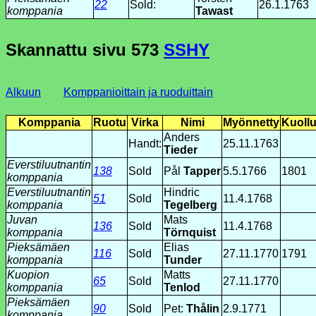
22
Sold:
26.1.1763
komppania
Tawast
Skannattu sivu
573
SSHY
Alkuun
Komppanioittain ja ruoduittain
Komppania
Ruotu
Virka
Nimi
Myönnetty
Kuollu
Anders
Handt:
25.11.1763
Tieder
Everstiluutnantin
138
Sold
Pål
Tapper
5.5.1766
1801
komppania
Everstiluutnantin
Hindric
51
Sold
11.4.1768
komppania
Tegelberg
Juvan
Mats
136
Sold
11.4.1768
komppania
Törnquist
Pieksämäen
Elias
116
Sold
27.11.1770
1791
komppania
Tunder
Kuopion
Matts
65
Sold
27.11.1770
komppania
Tenlod
Pieksämäen
90
Sold
Pet:
Thålin
2.9.1771
komppania