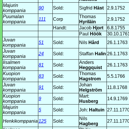
Majurin
90
Sold:
Sigfrid
Häst
2.9.1752
komppania
Puumalan
Thomas
111
Corp
2.9.1752
komppania
Hyriläin
Handt:
Jacob
Hjort
6.8.1755
Paul
Höök
30.10.176
Juvan
51
Sold:
Nils
Hård
26.1.1763
komppania
Juvan
24
Sold:
Staffan
Halin
26.1.1763
komppania
Iisalmen
Anders
81
Sold:
26.1.1763
komppania
Heggquist
Kuopion
Thomas
83
Sold:
5.5.1766
komppania
Hagstrom
Juvan
Johan
91
Sold:
11.8.1768
komppania
Helgström
Kuopion
Mart:
9
Sold:
14.9.1769
komppania
Husberg
Majurin
5
Sold:
Joh:
Haltuin
27.11.177
komppania
Nils
Henkikomppania
125
Sold:
27.11.177
Hagberg