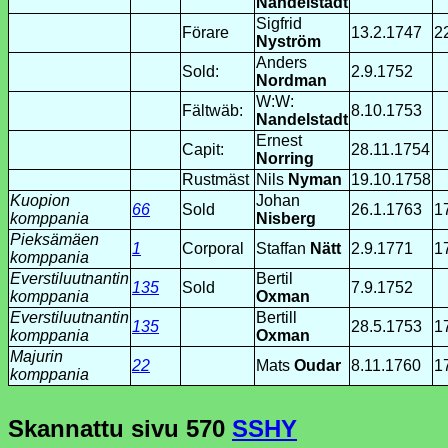
Nandelstadt
Sigfrid
Förare
13.2.1747
2
Nyström
Anders
Sold:
2.9.1752
Nordman
W:W:
Fältwäb:
8.10.1753
Nandelstadt
Ernest
Capit:
28.11.1754
Norring
Rustmäst
Nils
Nyman
19.10.1758
Kuopion
Johan
66
Sold
26.1.1763
1
komppania
Nisberg
Pieksämäen
1
Corporal
Staffan
Nätt
2.9.1771
1
komppania
Everstiluutnantin
Bertil
135
Sold
7.9.1752
komppania
Oxman
Everstiluutnantin
Bertill
135
28.5.1753
1
komppania
Oxman
Majurin
22
Mats
Oudar
8.11.1760
1
komppania
Skannattu sivu
570
SSHY