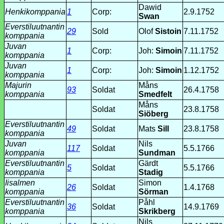
Dawid
Henkikomppania
1
Corp:
2.9.1752
Swan
Everstiluutnantin
29
Sold
Olof
Sistoin
7.11.1752
komppania
Juvan
1
Corp:
Joh:
Simoin
7.11.1752
komppania
Juvan
1
Corp:
Joh:
Simoin
1.12.1752
komppania
Majurin
Måns
93
Soldat
26.4.1758
komppania
Smedfelt
Måns
Soldat
23.8.1758
Siöberg
Everstiluutnantin
49
Soldat
Mats
Sill
23.8.1758
komppania
Juvan
Nils
117
Soldat
5.5.1766
komppania
Sundman
Everstiluutnantin
Gärdt
5
Soldat
5.5.1766
komppania
Stadig
Iisalmen
Simon
26
Soldat
1.4.1768
komppania
Sörman
Everstiluutnantin
Påhl
36
Soldat
14.9.1769
komppania
Skrikberg
Nils