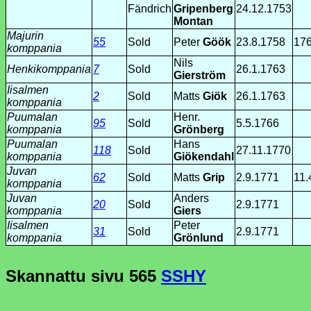
Fändrich
Gripenberg
24.12.1753
Montan
Majurin
55
Sold
Peter
Göök
23.8.1758
17
komppania
Nils
Henkikomppania
7
Sold
26.1.1763
Gierström
Iisalmen
2
Sold
Matts
Giök
26.1.1763
komppania
Puumalan
Henr.
95
Sold
5.5.1766
komppania
Grönberg
Puumalan
Hans
118
Sold
27.11.1770
komppania
Giökendahl
Juvan
62
Sold
Matts
Grip
2.9.1771
11.
komppania
Juvan
Anders
20
Sold
2.9.1771
komppania
Giers
Iisalmen
Peter
31
Sold
2.9.1771
komppania
Grönlund
Skannattu sivu
565
SSHY