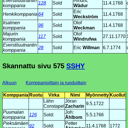
Everstiluutnantin
Hindric
128
Sold
11.4.1768
komppania
Wädur
Eric
Henkikomppania
64
Sold
11.4.1768
Weckström
Iisalmen
Olof
96
Sold
11.4.1768
komppania
Weckman
Majurin
Olof
117
Sold
27.11.1770
komppania
Windrufwa
Everstiluutnantin
28
Sold
Eric
Willman
6.7.1774
komppania
Skannattu sivu
575
SSHY
Alkuun
Komppanioittain ja ruoduittain
Komppania
Ruotu
Virka
Nimi
Myönnetty
Kuollut
Lähn
Jöran
9.5.1722
Constapel
Zacharin
Puumalan
Joh:
126
Sold:
5.5.1766
komppania
Åhlbom
Pieksämäen
Petter
92
Sold:
11.4.1768
1772