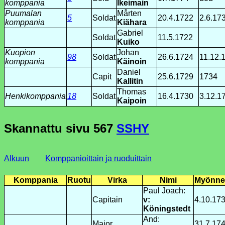
komppania
Ikeimain
Puumalan
Mårten
5
Soldat
20.4.1722
2.6.17
komppania
Kiähara
Gabriel
Soldat
11.5.1722
Kuiko
Kuopion
Johan
98
Soldat
26.6.1724
11.12.
komppania
Käinoin
Daniel
Capit
25.6.1729
1734
Kallitin
Thomas
Henkikomppania
18
Soldat
16.4.1730
3.12.1
Kaipoin
Skannattu sivu
567
SSHY
Alkuun
Komppanioittain ja ruoduittain
Komppania
Ruotu
Virka
Nimi
Myönne
Paul Joach:
Capitain
v:
4.10.17
Köningstedt
And:
Major
31.7.17