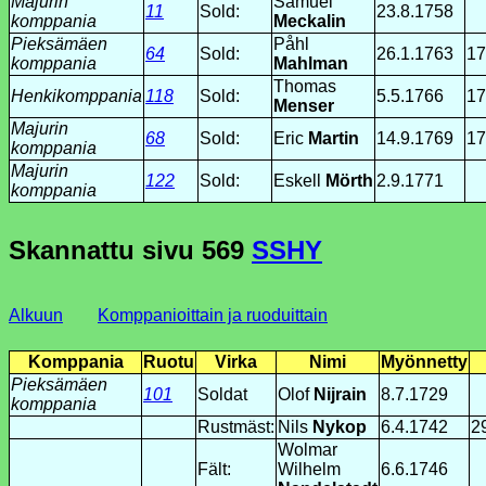
Majurin
Samuel
11
Sold:
23.8.1758
komppania
Meckalin
Pieksämäen
Påhl
64
Sold:
26.1.1763
17
komppania
Mahlman
Thomas
Henkikomppania
118
Sold:
5.5.1766
17
Menser
Majurin
68
Sold:
Eric
Martin
14.9.1769
17
komppania
Majurin
122
Sold:
Eskell
Mörth
2.9.1771
komppania
Skannattu sivu
569
SSHY
Alkuun
Komppanioittain ja ruoduittain
Komppania
Ruotu
Virka
Nimi
Myönnetty
Pieksämäen
101
Soldat
Olof
Nijrain
8.7.1729
komppania
Rustmäst:
Nils
Nykop
6.4.1742
2
Wolmar
Fält:
Wilhelm
6.6.1746