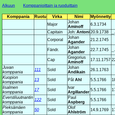
Alkuun
Komppanioittain ja ruoduittain
Komppania
Ruotu
Virka
Nimi
Myönnetty
Johan
Major
6.3.1734
Aminoff
Capitain
Joh:
Antoni
20.9.1738
_
Johan
Corporal
21.2.1745
Agander
Johan
Fändr.
22.7.1745
_
Agander
Gregorius
Cap
17.11.1757
2
Aminoff
Juvan
Johan
111
Sold
26.1.1763
komppania
Andikain
Kuopion
13
Sold
Pål
Ahl
5.5.1766
1
komppania
Iisalmen
Ivar
17
Sold
5.5.1766
1
komppania
Argillander
Everstiluutnantin
Paul
122
Sold
5.5.1766
komppania
Aspberg
Pieksämäen
Olof
50
Sold
14.9.1769
1
komppania
Ahlström