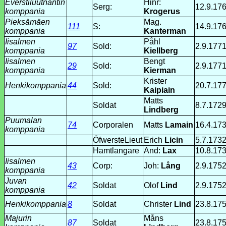
Everstiluutnantin
Hinr:
Serg:
12.9.17
komppania
Krogerus
Pieksämäen
Mag.
111
S:
14.9.17
komppania
Kanterman
Iisalmen
Påhl
97
Sold:
2.9.177
komppania
Kiellberg
Iisalmen
Bengt
29
Sold:
2.9.177
komppania
Kierman
Krister
Henkikomppania
44
Sold:
20.7.17
Kaipiain
Matts
Soldat
8.7.172
Lindberg
Puumalan
74
Corporalen
Matts
Lamain
16.4.17
komppania
ÖfwersteLieut
Erich
Licin
5.7.173
Hamtlangare
And:
Lax
10.8.17
Iisalmen
43
Corp:
Joh:
Lång
2.9.175
komppania
Juvan
42
Soldat
Olof
Lind
2.9.175
komppania
Henkikomppania
8
Soldat
Christer
Lind
23.8.17
Majurin
Måns
87
Soldat
23.8.17