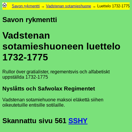
Savon rykmentti
→
Vadstenan sotamieshuone
→ Luettelo 1732-1775
Savon rykmentti
Vadstenan
sotamieshuoneen luettelo
1732-1775
Rullor över gratialister, regementsvis och alfabetiskt
uppställda 1732-1775
Nyslåtts och Safwolax Regimentet
Vadstenan sotamiehuone maksoi eläkettä siihen
oikeutetuille entisille sotilaille.
Skannattu sivu
561
SSHY