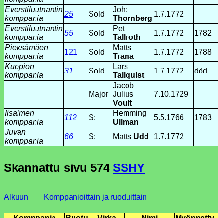
Everstiluutnantin
Joh:
25
Sold
1.7.1772
komppania
Thornberg
Everstiluutnantin
Pet
55
Sold
1.7.1772
1782
komppania
Tallroth
Pieksämäen
Matts
121
Sold
1.7.1772
1788
komppania
Trana
Kuopion
Lars
31
Sold
1.7.1772
död
komppania
Tallquist
Jacob
Major
Julius
7.10.1729
Voult
Iisalmen
Hemming
112
S:
5.5.1766
1783
komppania
Ullman
Juvan
66
S:
Matts
Udd
1.7.1772
komppania
Skannattu sivu
574
SSHY
Alkuun
Komppanioittain ja ruoduittain
Komppania
Ruotu
Virka
Nimi
Myönnetty