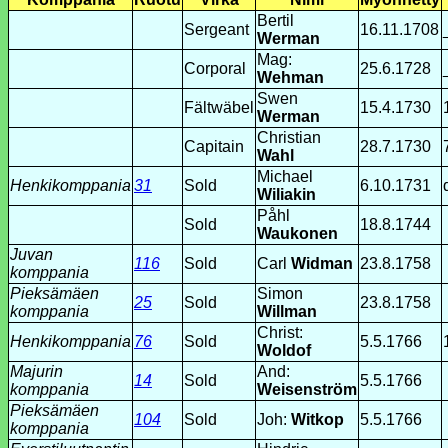
Bertil
Sergeant
16.11.1708
Werman
Mag:
Corporal
25.6.1728
Wehman
Swen
Fältwäbel
15.4.1730
Werman
Christian
Capitain
28.7.1730
Wahl
Michael
Henkikomppania
31
Sold
6.10.1731
Wiliakin
Påhl
Sold
18.8.1744
Waukonen
Juvan
116
Sold
Carl
Widman
23.8.1758
komppania
Pieksämäen
Simon
25
Sold
23.8.1758
komppania
Willman
Christ:
Henkikomppania
76
Sold
5.5.1766
Woldof
Majurin
And:
14
Sold
5.5.1766
komppania
Weisenström
Pieksämäen
104
Sold
Joh:
Witkop
5.5.1766
komppania