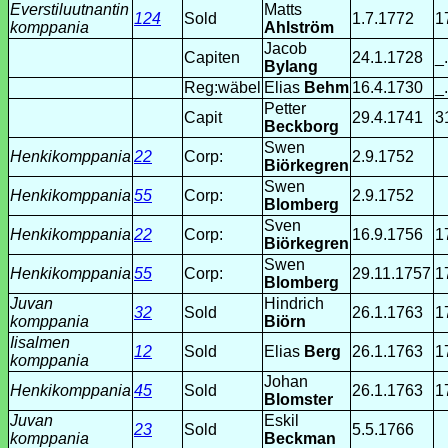
Everstiluutnantin
Matts
124
Sold
1.7.1772
1
komppania
Ahlström
Jacob
Capiten
24.1.1728
_
Bylang
Reg:wäbel
Elias
Behm
16.4.1730
_
Petter
Capit
29.4.1741
3
Beckborg
Swen
Henkikomppania
22
Corp:
2.9.1752
Biörkegren
Swen
Henkikomppania
55
Corp:
2.9.1752
Blomberg
Sven
Henkikomppania
22
Corp:
16.9.1756
1
Biörkegren
Swen
Henkikomppania
55
Corp:
29.11.1757
1
Blomberg
Juvan
Hindrich
32
Sold
26.1.1763
1
komppania
Biörn
Iisalmen
12
Sold
Elias
Berg
26.1.1763
1
komppania
Johan
Henkikomppania
45
Sold
26.1.1763
1
Blomster
Juvan
Eskil
23
Sold
5.5.1766
komppania
Beckman