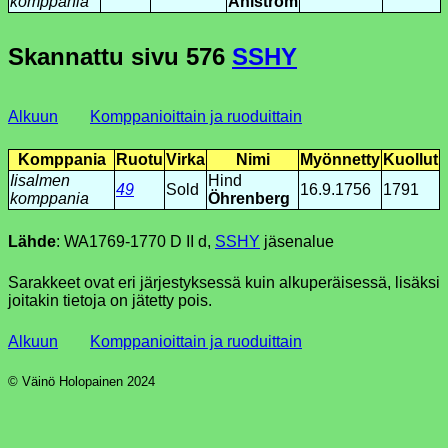
komppania
Åhlström
Skannattu sivu
576
SSHY
Alkuun
Komppanioittain ja ruoduittain
Komppania
Ruotu
Virka
Nimi
Myönnetty
Kuollut
Iisalmen
Hind
49
Sold
16.9.1756
1791
komppania
Öhrenberg
Lähde
: WA1769-1770 D II d,
SSHY
jäsenalue
Sarakkeet ovat eri järjestyksessä kuin alkuperäisessä, lisäksi
joitakin tietoja on jätetty pois.
Alkuun
Komppanioittain ja ruoduittain
© Väinö Holopainen 2024