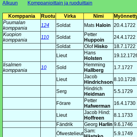
Alkuun
Komppanioittain ja ruoduittain
Komppania
Ruotu
Virka
Nimi
Myönnett
Puumalan
124
Soldat
Mats
Haloin
20.4.1722
komppania
Kuopion
Petter
110
Soldat
24.4.1722
komppania
Huppoin
Soldat
Olof
Hisko
18.7.1722
Hans
Lieut
19.12.172
Holsten
Iisalmen
Hemming
10
Sold
1.7.1727
komppania
Hallberg
Jacob
Lieut
8.10.1728
Hindrichson
Hindrich
Serg
5.5.1729
Heidman
Petter
Förare
16.4.1730
Hafwerman
Jacob Hind:
Lieut
8.1.1733
Hoffreen
Fändrik
Georg
Harlin
9.6.1746
Sam:
Öfwestelieut
5.9.1749
Hästsko