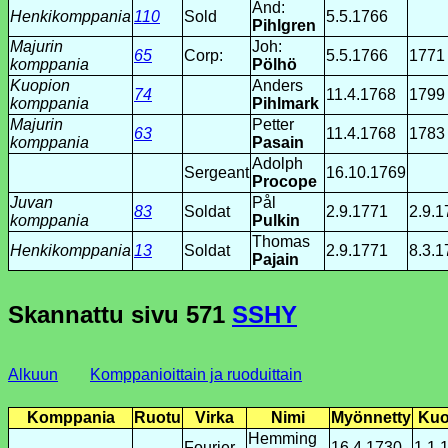
And:
Henkikomppania
110
Sold
5.5.1766
Pihlgren
Majurin
Joh:
65
Corp:
5.5.1766
1771
komppania
Pölhö
Kuopion
Anders
74
11.4.1768
1799
komppania
Pihlmark
Majurin
Petter
63
11.4.1768
1783
komppania
Pasain
Adolph
Sergeant
16.10.1769
Procope
Juvan
Pål
83
Soldat
2.9.1771
2.9.1
komppania
Pulkin
Thomas
Henkikomppania
13
Soldat
2.9.1771
8.3.1
Pajain
Skannattu sivu
571
SSHY
Alkuun
Komppanioittain ja ruoduittain
Komppania
Ruotu
Virka
Nimi
Myönnetty
Kuo
Hemming
Fourier
16.4.1730
1.1.