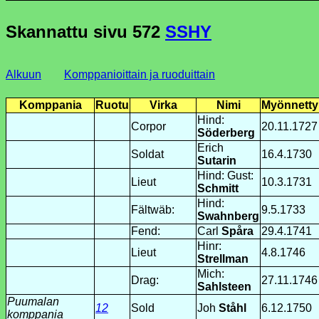
Skannattu sivu
572
SSHY
Alkuun
Komppanioittain ja ruoduittain
Komppania
Ruotu
Virka
Nimi
Myönnetty
Hind:
Corpor
20.11.1727
Söderberg
Erich
Soldat
16.4.1730
Sutarin
Hind: Gust:
Lieut
10.3.1731
Schmitt
Hind:
Fältwäb:
9.5.1733
Swahnberg
Fend:
Carl
Spåra
29.4.1741
Hinr:
Lieut
4.8.1746
Strellman
Mich:
Drag:
27.11.1746
Sahlsteen
Puumalan
12
Sold
Joh
Ståhl
6.12.1750
komppania