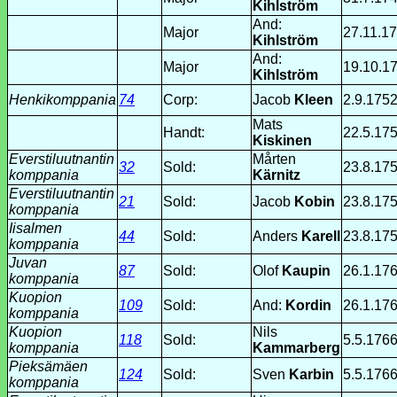
Kihlström
And:
Major
27.11.1
Kihlström
And:
Major
19.10.1
Kihlström
Henkikomppania
74
Corp:
Jacob
Kleen
2.9.175
Mats
Handt:
22.5.17
Kiskinen
Everstiluutnantin
Mårten
32
Sold:
23.8.17
komppania
Kärnitz
Everstiluutnantin
21
Sold:
Jacob
Kobin
23.8.17
komppania
Iisalmen
44
Sold:
Anders
Karell
23.8.17
komppania
Juvan
87
Sold:
Olof
Kaupin
26.1.17
komppania
Kuopion
109
Sold:
And:
Kordin
26.1.17
komppania
Kuopion
Nils
118
Sold:
5.5.176
komppania
Kammarberg
Pieksämäen
124
Sold:
Sven
Karbin
5.5.176
komppania