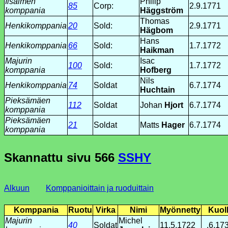
Iisalmen
Philip
85
Corp:
2.9.1771
komppania
Häggström
Thomas
Henkikomppania
20
Sold:
2.9.1771
Hägbom
Hans
Henkikomppania
66
Sold:
1.7.1772
Haikman
Majurin
Isac
100
Sold:
1.7.1772
komppania
Hofberg
Nils
Henkikomppania
74
Soldat
6.7.1774
Huchtain
Pieksämäen
112
Soldat
Johan
Hjort
6.7.1774
komppania
Pieksämäen
21
Soldat
Matts
Hager
6.7.1774
komppania
Skannattu sivu
566
SSHY
Alkuun
Komppanioittain ja ruoduittain
Komppania
Ruotu
Virka
Nimi
Myönnetty
Kuol
Majurin
Michel
40
Soldat
11.5.1722
_.6.17