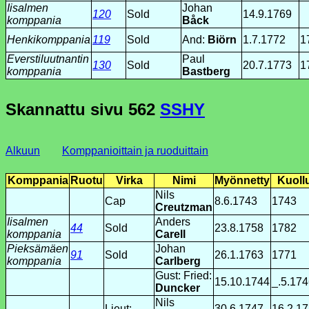
Iisalmen
Johan
120
Sold
14.9.1769
komppania
Båck
Henkikomppania
119
Sold
And:
Biörn
1.7.1772
1
Everstiluutnantin
Paul
130
Sold
20.7.1773
1
komppania
Bastberg
Skannattu sivu
562
SSHY
Alkuun
Komppanioittain ja ruoduittain
Komppania
Ruotu
Virka
Nimi
Myönnetty
Kuoll
Nils
Cap
8.6.1743
1743
Creutzman
Iisalmen
Anders
44
Sold
23.8.1758
1782
komppania
Carell
Pieksämäen
Johan
91
Sold
26.1.1763
1771
komppania
Carlberg
Gust: Fried:
15.10.1744
_.5.17
Duncker
Nils
Lieut:
30.6.1747
16.2.1