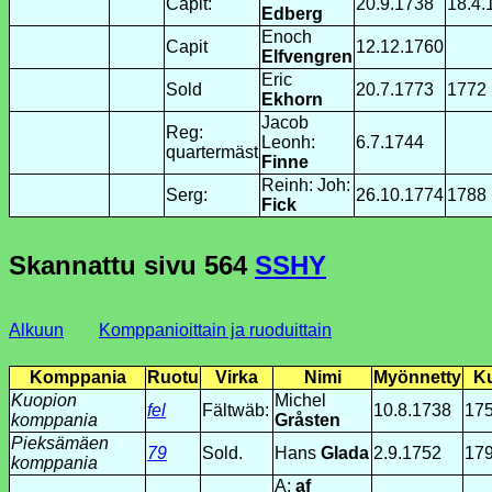
Capit:
20.9.1738
18.4.
Edberg
Enoch
Capit
12.12.1760
Elfvengren
Eric
Sold
20.7.1773
1772
Ekhorn
Jacob
Reg:
Leonh:
6.7.1744
quartermäst
Finne
Reinh: Joh:
Serg:
26.10.1774
1788
Fick
Skannattu sivu
564
SSHY
Alkuun
Komppanioittain ja ruoduittain
Komppania
Ruotu
Virka
Nimi
Myönnetty
Ku
Kuopion
Michel
fel
Fältwäb:
10.8.1738
17
komppania
Gråsten
Pieksämäen
79
Sold.
Hans
Glada
2.9.1752
17
komppania
A:
af