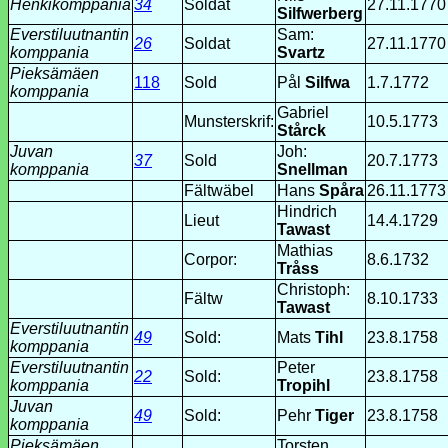
Henkikomppania
34
Soldat
27.11.1770
Silfwerberg
Everstiluutnantin
Sam:
26
Soldat
27.11.1770
komppania
Svartz
Pieksämäen
118
Sold
Pål
Silfwa
1.7.1772
komppania
Gabriel
Munsterskrif:
10.5.1773
Stårck
Juvan
Joh:
37
Sold
20.7.1773
komppania
Snellman
Fältwäbel
Hans
Spåra
26.11.1773
Hindrich
Lieut
14.4.1729
Tawast
Mathias
Corpor:
8.6.1732
Tråss
Christoph:
Fältw
8.10.1733
Tawast
Everstiluutnantin
49
Sold:
Mats
Tihl
23.8.1758
komppania
Everstiluutnantin
Peter
22
Sold:
23.8.1758
komppania
Tropihl
Juvan
49
Sold:
Pehr
Tiger
23.8.1758
komppania
Pieksämäen
Torsten