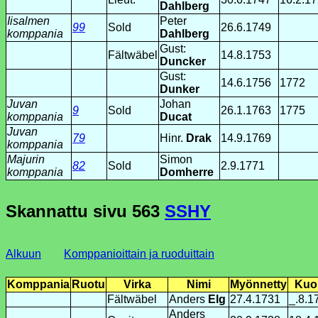
Dahlberg
Iisalmen
Peter
99
Sold
26.6.1749
komppania
Dahlberg
Gust:
Fältwäbel
14.8.1753
Duncker
Gust:
14.6.1756
1772
Dunker
Juvan
Johan
9
Sold
26.1.1763
1775
komppania
Ducat
Juvan
79
Hinr.
Drak
14.9.1769
komppania
Majurin
Simon
82
Sold
2.9.1771
komppania
Domherre
Skannattu sivu
563
SSHY
Alkuun
Komppanioittain ja ruoduittain
Komppania
Ruotu
Virka
Nimi
Myönnetty
Kuol
Fältwäbel
Anders
Elg
27.4.1731
_.8.1
Anders